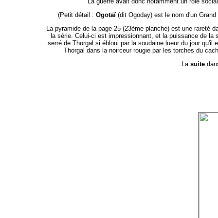
La guerre avait donc notamment un rôle social 
(Petit détail :
Ogotaï
(dit Ogoday) est le nom d'un Grand 
La pyramide de la page 25 (23ème planche) est une rareté d
la série. Celui-ci est impressionnant, et la puissance de la 
serré de Thorgal si ébloui par la soudaine lueur du jour qu'il
Thorgal dans la noirceur rougie par les torches du cacho
La
suite
dans