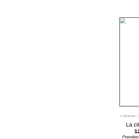
© Rosinski 
La ci
1
Première 