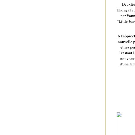
Deuxièm
Thorgal
ap
Yan
par
"Little Jon
A l'approc
nouvelle 
et ses p
l'instant 
nouveauté
d'une fam