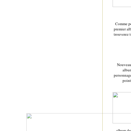
Comme pou
premier al
trouverez 
Nouveaut
album
personnages
point
album des