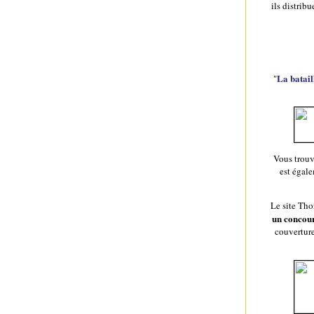
ils distrib
La batail
"
Vous trouv
est égale
Le site Tho
un concou
couverture