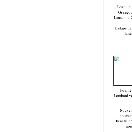
Les auteu
Grzegorz
Lausanne, S
L'étape pa
la s
Pour fê
Lombard vo
Nouvell
nouveau
bénéficien
no