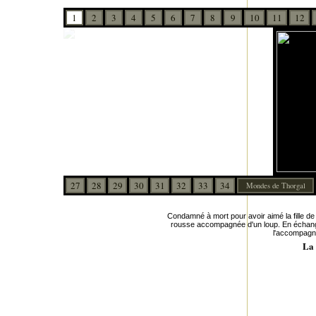
1
2
3
4
5
6
7
8
9
10
11
12
27
28
29
30
31
32
33
34
Mondes de Thorgal
Condamné à mort pour avoir aimé la fille d
rousse accompagnée d'un loup. En échange 
l'accompagn
La 